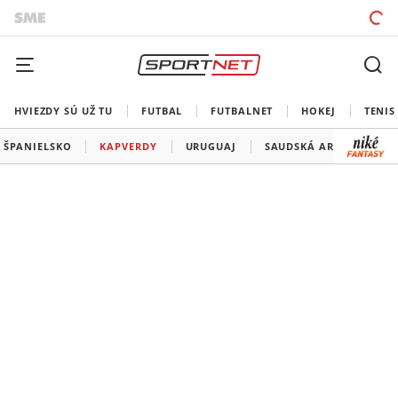
HVIEZDY SÚ UŽ TU
FUTBAL
FUTBALNET
HOKEJ
TENIS
ŠPANIELSKO
KAPVERDY
URUGUAJ
SAUDSKÁ ARÁBIA
F