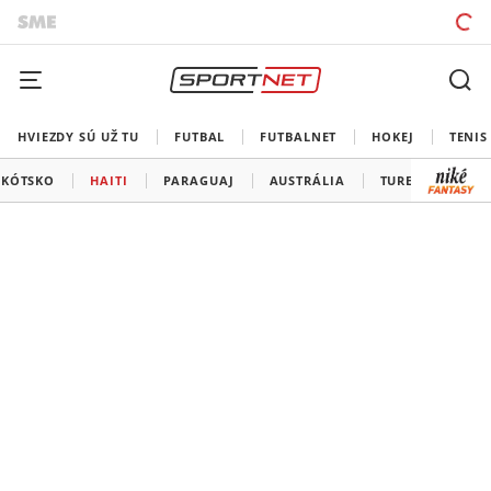
HVIEZDY SÚ UŽ TU
FUTBAL
FUTBALNET
HOKEJ
TENIS
ŠKÓTSKO
HAITI
PARAGUAJ
AUSTRÁLIA
TURECKO
U