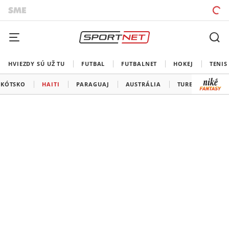
HVIEZDY SÚ UŽ TU
FUTBAL
FUTBALNET
HOKEJ
TENIS
ŠKÓTSKO
HAITI
PARAGUAJ
AUSTRÁLIA
TURECKO
U