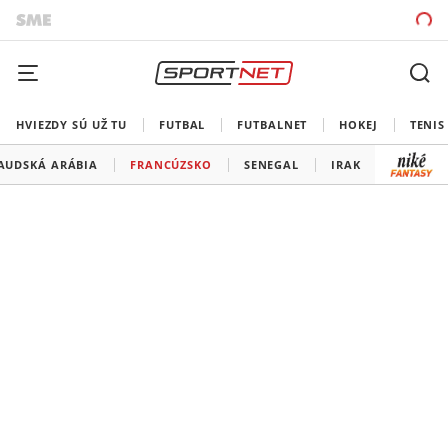
HVIEZDY SÚ UŽ TU
FUTBAL
FUTBALNET
HOKEJ
TENIS
AUDSKÁ ARÁBIA
FRANCÚZSKO
SENEGAL
IRAK
NÓRSKO