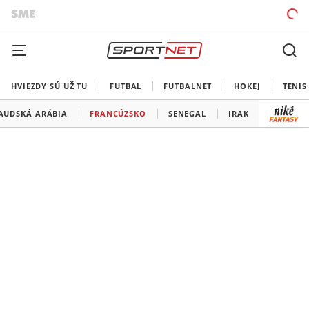
HVIEZDY SÚ UŽ TU
FUTBAL
FUTBALNET
HOKEJ
TENIS
AUDSKÁ ARÁBIA
FRANCÚZSKO
SENEGAL
IRAK
NÓRSKO