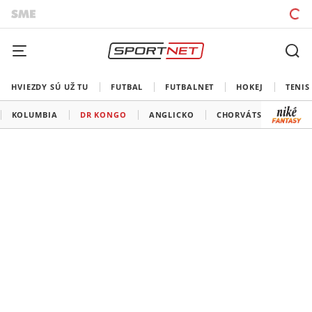
HVIEZDY SÚ UŽ TU
FUTBAL
FUTBALNET
HOKEJ
TENIS
KOLUMBIA
DR KONGO
ANGLICKO
CHORVÁTSKO
GH