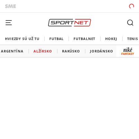
HVIEZDY SÚ UŽ TU
FUTBAL
FUTBALNET
HOKEJ
TENIS
ARGENTÍNA
ALŽÍRSKO
RAKÚSKO
JORDÁNSKO
PORTUG