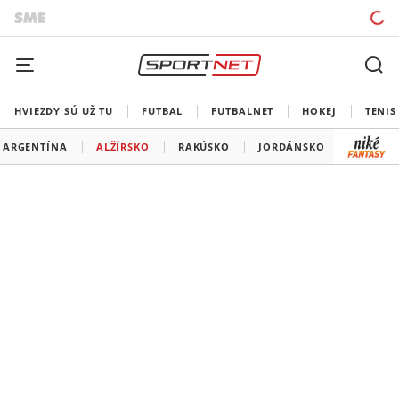
HVIEZDY SÚ UŽ TU
FUTBAL
FUTBALNET
HOKEJ
TENIS
ARGENTÍNA
ALŽÍRSKO
RAKÚSKO
JORDÁNSKO
PORTUG