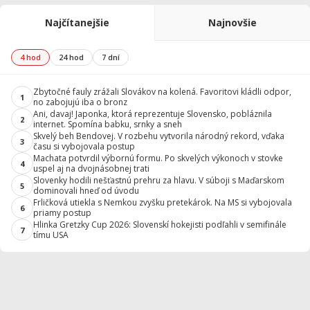
Najčítanejšie
Najnovšie
4 hod
24 hod
7 dní
Zbytočné fauly zrážali Slovákov na kolená. Favoritovi kládli odpor,
1
no zabojujú iba o bronz
Ani, davaj! Japonka, ktorá reprezentuje Slovensko, pobláznila
2
internet. Spomína babku, srnky a sneh
Skvelý beh Bendovej. V rozbehu vytvorila národný rekord, vďaka
3
času si vybojovala postup
Machata potvrdil výbornú formu. Po skvelých výkonoch v stovke
4
uspel aj na dvojnásobnej trati
Slovenky hodili nešťastnú prehru za hlavu. V súboji s Maďarskom
5
dominovali hneď od úvodu
Frličková utiekla s Nemkou zvyšku pretekárok. Na MS si vybojovala
6
priamy postup
Hlinka Gretzky Cup 2026: Slovenskí hokejisti podľahli v semifinále
7
tímu USA