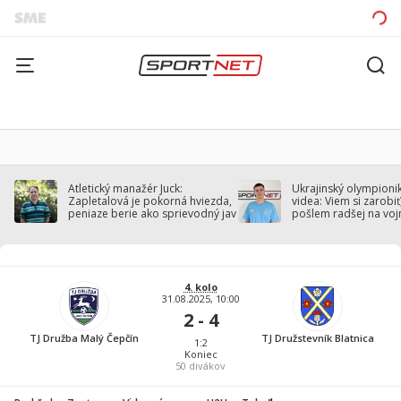
Atletický manažér Juck:
Ukrajinský olympionik
Zapletalová je pokorná hviezda,
videa: Viem si zarobiť,
peniaze berie ako sprievodný jav
pošlem radšej na voj
4. kolo
31.08.2025, 10:00
2 - 4
TJ Družba Malý Čepčín
TJ Družstevník Blatnica
1:2
Koniec
50
divákov