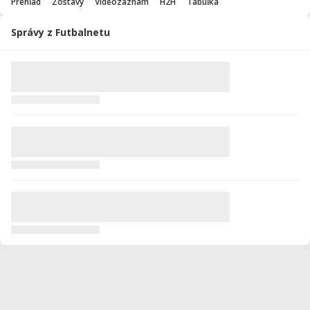
Prehľad
Zostavy
Videozáznam
H2H
Tabuľka
Správy z Futbalnetu