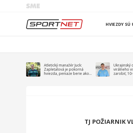
HVIEZDY SÚ 
Atletický manažér Juck:
Ukrajinský 
Zapletalová je pokorná
virálneho v
hviezda, peniaze berie ako
zarobiť, 10
sprievodný jav
na vojnu
TJ POŽIARNIK 