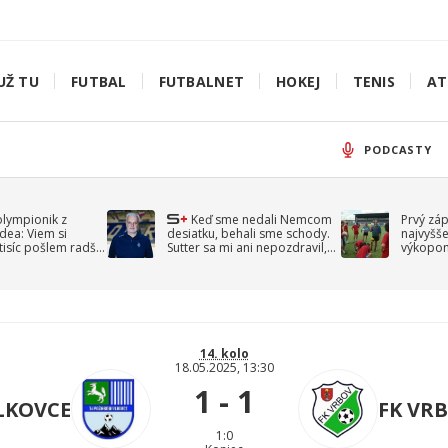
UŽ TU
FUTBAL
FUTBALNET
HOKEJ
TENIS
AT
PODCASTY
olympionik z
Keď sme nedali Nemcom
Prvý zá
idea: Viem si
desiatku, behali sme schody.
najvyšše
-tisíc pošlem radšej
Sutter sa mi ani nepozdravil,
výkopom
spomína Droppa
uzavret
14. kolo
18.05.2025, 13:30
1 - 1
VLKOVCE
FK VR
1:0