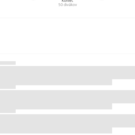
Koniec
50
divákov