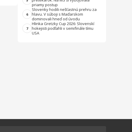
pretekárok. Na MS si vybojovala
5
priamy postup
Slovenky hodili nešťastnú prehru za
hlavu. V súboji s Maďarskom
6
dominovali hneď od úvodu
Hlinka Gretzky Cup 2026: Slovenskí
hokejisti podľahli v semifinále tímu
7
USA