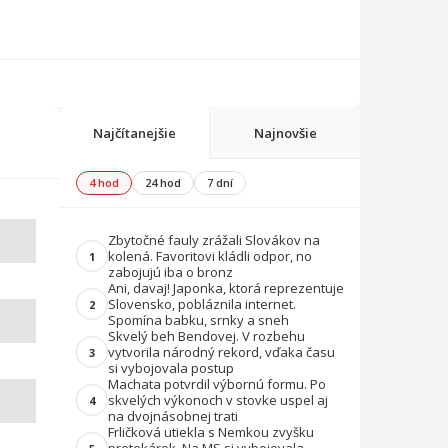
Najčítanejšie
Najnovšie
4 hod
24 hod
7 dní
Zbytočné fauly zrážali Slovákov na
kolená. Favoritovi kládli odpor, no
1
zabojujú iba o bronz
Ani, davaj! Japonka, ktorá reprezentuje
Slovensko, pobláznila internet.
2
Spomína babku, srnky a sneh
Skvelý beh Bendovej. V rozbehu
vytvorila národný rekord, vďaka času
3
si vybojovala postup
Machata potvrdil výbornú formu. Po
skvelých výkonoch v stovke uspel aj
4
na dvojnásobnej trati
Frličková utiekla s Nemkou zvyšku