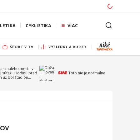
LETIKA
CYKLISTIKA
VIAC
ŠPORT V TV
VÝSLEDKY A KURZY
pas malého mesta v
j súťaži. Hodinu pred
Toto nie je normálne
 už bol štadión
ý
BOV