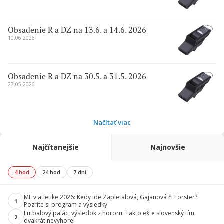
Obsadenie R a DZ na 13.6. a 14.6. 2026
10.06.2026
Obsadenie R a DZ na 30.5. a 31.5. 2026
27.05.2026
Načítať viac
Najčítanejšie
Najnovšie
4 hod
24 hod
7 dní
ME v atletike 2026: Kedy ide Zapletalová, Gajanová či Forster?
1
Pozrite si program a výsledky
Futbalový palác, výsledok z hororu. Takto ešte slovenský tím
2
dvakrát nevyhorel