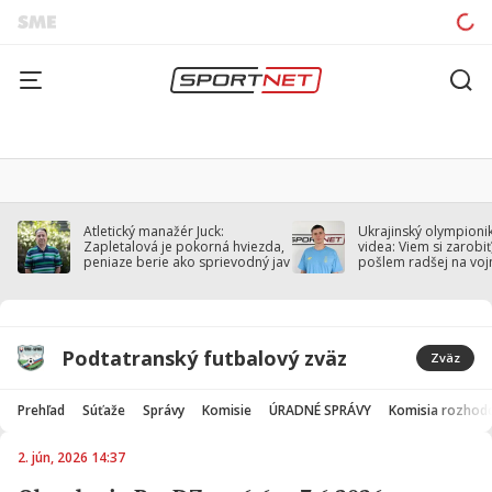
Atletický manažér Juck:
Ukrajinský olympionik
Zapletalová je pokorná hviezda,
videa: Viem si zarobiť,
peniaze berie ako sprievodný jav
pošlem radšej na voj
Podtatranský futbalový zväz
Zväz
Prehľad
Súťaže
Správy
Komisie
ÚRADNÉ SPRÁVY
Komisia rozhod
2. jún, 2026 14:37