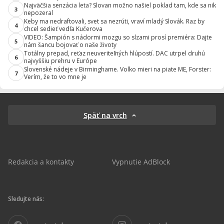
Najväčšia senzácia leta? Slovan možno našiel poklad tam, kde sa nik
3
nepozeral
Keby ma nedraftovali, svet sa nezrúti, vraví mladý Slovák. Raz by
4
chcel sedieť vedľa Kučerova
VIDEO: Šampión s nádormi mozgu so slzami prosí premiéra: Dajte
5
nám šancu bojovať o naše životy
Totálny prepad, reťaz neuveriteľných hlúpostí. DAC utrpel druhú
6
najvyššiu prehru v Európe
Slovenské nádeje v Birminghame. Volko mieri na piate ME, Forster:
7
Verím, že to vo mne je
Späť na vrch
Redakcia a kontakty
Vypnutie AdBlock
Sledujte nás: