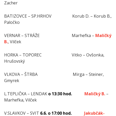
Zacher
BATIZOVCE – SP.HRHOV Korub D. – Korub B.,
Paločko
VERNAR – STRÁŽE Marhefka –
Maličký
B.
, Vilček
HORKA – TOPOREC Vitko – Ovšonka,
Hrušovský
VLKOVA – ŠTRBA Mirga – Steiner,
Gmyrek
L.TEPLIČKA – LENDAK
o 13:30 hod.
Maličký B.
–
Marhefka, Vilček
V.SLAVKOV – SVIT
6.6. o 17:00 hod.
Jakubčák-