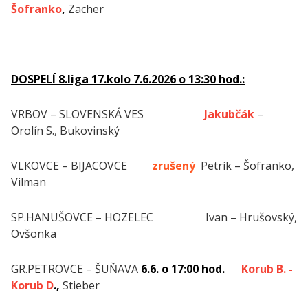
Šofranko
,
Zacher
DOSPELÍ 8.liga 17.kolo 7.6.2026 o 13:30 hod.:
VRBOV – SLOVENSKÁ VES
Jakubčák
–
Orolín S., Bukovinský
VLKOVCE – BIJACOVCE
zrušený
Petrík – Šofranko,
Vilman
SP.HANUŠOVCE – HOZELEC Ivan – Hrušovský,
Ovšonka
GR.PETROVCE – ŠUŇAVA
6.6. o 17:00 hod.
Korub B. -
Korub D
.,
Stieber