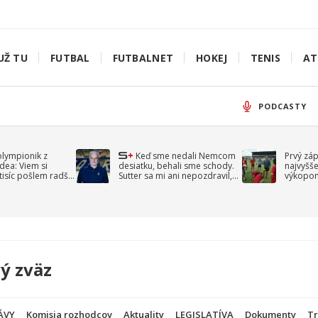
UŽ TU
FUTBAL
FUTBALNET
HOKEJ
TENIS
AT
PODCASTY
olympionik z
Keď sme nedali Nemcom
Prvý zá
idea: Viem si
desiatku, behali sme schody.
najvyšše
-tisíc pošlem radšej
Sutter sa mi ani nepozdravil,
výkopom
spomína Droppa
uzavret
ý zväz
ÁVY
Komisia rozhodcov
Aktuality
LEGISLATÍVA
Dokumenty
Tr