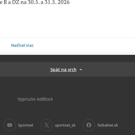
 R a DZ na 30.5. a 31.5. 2026
Načítať viac
Späť na vrch
Vypnutie AdBlock
Sportnet
sportnet_sk
futbalnet.sk