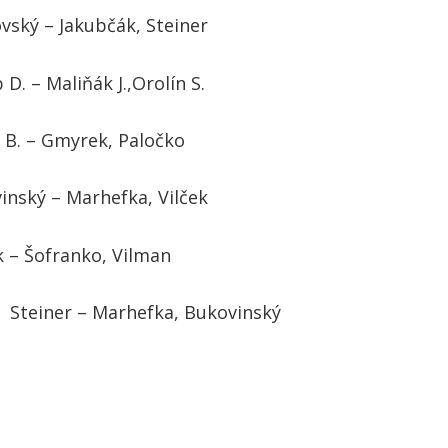
– Jakubčák, Steiner
liňák J.,Orolín S.
– Gmyrek, Paločko
 – Marhefka, Vilček
ofranko, Vilman
d.
Steiner – Marhefka, Bukovinský