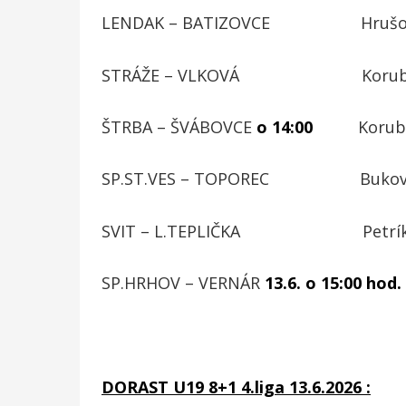
LENDAK – BATIZOVCE Hrušovský 
STRÁŽE – VLKOVÁ Korub D. – Ma
ŠTRBA – ŠVÁBOVCE
o 14:00
Korub B. 
SP.ST.VES – TOPOREC Bukovinský
SVIT – L.TEPLIČKA Petrík – Š
SP.HRHOV – VERNÁR
13.6. o 15:00 ho
DORAST U19 8+1 4.liga 13.6.2026 :