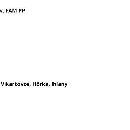
ov, FAM PP
i
Vikartovce, Hôrka, Ihľany