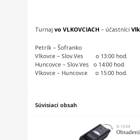
Turnaj
vo VLKOVCIACH
– účastníci
Vlk
Petrík – Šofranko
Vlkovce – Slov.Ves o 13:00 hod.
Huncovce – Slov.Ves o 14:00 hod.
Vlkovce – Huncovce o 15:00 hod.
Súvisiaci obsah
št 10:04
Obsadenie