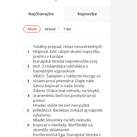
Najčítanejšie
Najnovšie
4 hod
24 hod
7 dní
Totálny prepad, reťaz neuveriteľných
hlúpostí. DAC utrpel druhú najvyššiu
1
prehru v Európe
Dunajská Streda neprekročila svoj
tieň. Z Holandska odchádza s
2
hanebným výpraskom
VIDEO: Šampión s nádormi mozgu so
slzami prosí premiéra: Dajte nám
3
šancu bojovať o naše životy
Zdeno Chára mal nehodu na bicykli,
zranenému bežcovi poskytol prvú
4
pomoc
Hradec môže mrzieť nevyužitá
príležitosť. Besiktas zvíťazil aj napriek
5
vylúčeniu
Mladé Slovenky na MS nebudú
bojovať o medaily, štvrťfinále sa
6
skončilo sklamaním
Konferenčná liga: Dunajská Streda v