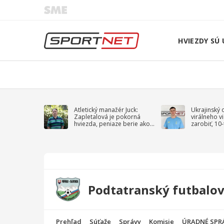
HVIEZDY SÚ 
Atletický manažér Juck:
Ukrajinský 
Zapletalová je pokorná
virálneho v
hviezda, peniaze berie ako
zarobiť, 10
sprievodný jav
na vojnu
Podtatranský futbalov
Prehľad
Súťaže
Správy
Komisie
ÚRADNÉ SPR