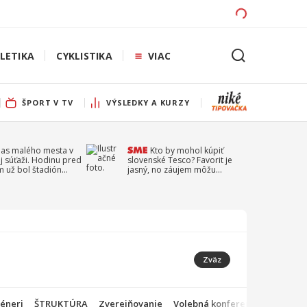
LETIKA
CYKLISTIKA
VIAC
ŠPORT V TV
VÝSLEDKY A KURZY
pas malého mesta v
Kto by mohol kúpiť
j súťaži. Hodinu pred
slovenské Tesco? Favorit je
 už bol štadión
jasný, no záujem môžu
ý
prejaviť aj ďalší
Zväz
éneri
ŠTRUKTÚRA
Zverejňovanie
Volebná konferencia 2025