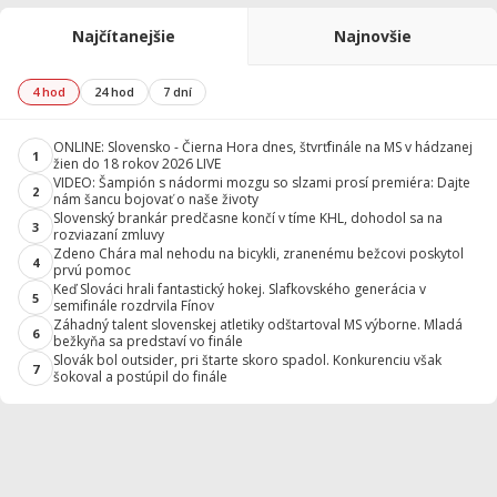
Najčítanejšie
Najnovšie
4 hod
24 hod
7 dní
ONLINE: Slovensko - Čierna Hora dnes, štvrťfinále na MS v hádzanej
1
žien do 18 rokov 2026 LIVE
VIDEO: Šampión s nádormi mozgu so slzami prosí premiéra: Dajte
2
nám šancu bojovať o naše životy
Slovenský brankár predčasne končí v tíme KHL, dohodol sa na
3
rozviazaní zmluvy
Zdeno Chára mal nehodu na bicykli, zranenému bežcovi poskytol
4
prvú pomoc
Keď Slováci hrali fantastický hokej. Slafkovského generácia v
5
semifinále rozdrvila Fínov
Záhadný talent slovenskej atletiky odštartoval MS výborne. Mladá
6
bežkyňa sa predstaví vo finále
Slovák bol outsider, pri štarte skoro spadol. Konkurenciu však
7
šokoval a postúpil do finále