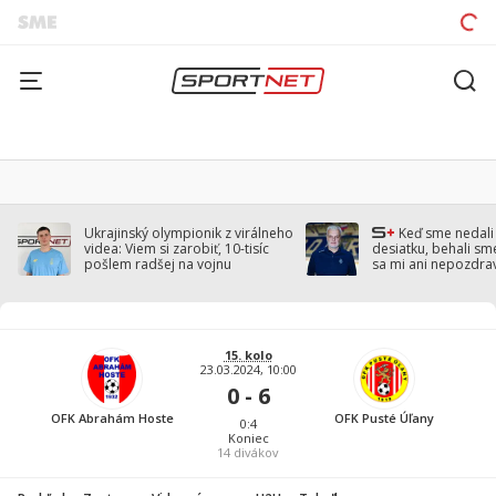
Ukrajinský olympionik z virálneho
Keď sme nedal
videa: Viem si zarobiť, 10-tisíc
desiatku, behali sm
pošlem radšej na vojnu
sa mi ani nepozdra
Droppa
15. kolo
23.03.2024, 10:00
0 - 6
OFK Abrahám Hoste
OFK Pusté Úľany
0:4
Koniec
14
divákov