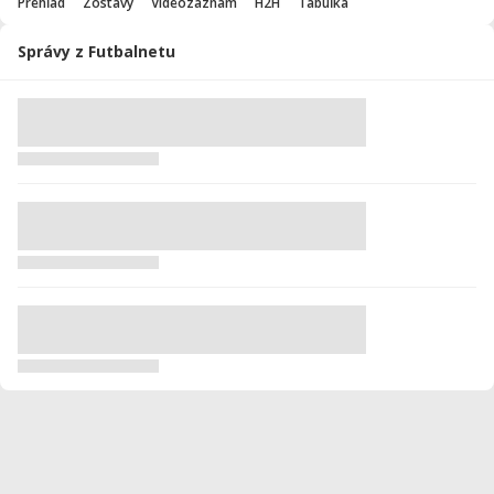
Prehľad
Zostavy
Videozáznam
H2H
Tabuľka
Správy z Futbalnetu