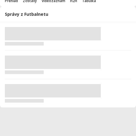
Prehľad
Zostavy
Videozáznam
H2H
Tabuľka
Správy z Futbalnetu