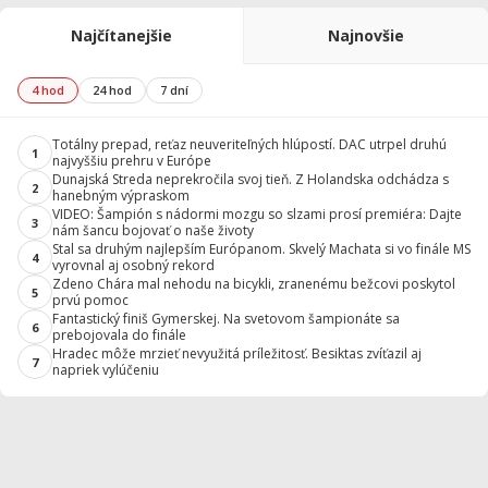
Najčítanejšie
Najnovšie
4 hod
24 hod
7 dní
Totálny prepad, reťaz neuveriteľných hlúpostí. DAC utrpel druhú
1
najvyššiu prehru v Európe
Dunajská Streda neprekročila svoj tieň. Z Holandska odchádza s
2
hanebným výpraskom
VIDEO: Šampión s nádormi mozgu so slzami prosí premiéra: Dajte
3
nám šancu bojovať o naše životy
Stal sa druhým najlepším Európanom. Skvelý Machata si vo finále MS
4
vyrovnal aj osobný rekord
Zdeno Chára mal nehodu na bicykli, zranenému bežcovi poskytol
5
prvú pomoc
Fantastický finiš Gymerskej. Na svetovom šampionáte sa
6
prebojovala do finále
Hradec môže mrzieť nevyužitá príležitosť. Besiktas zvíťazil aj
7
napriek vylúčeniu