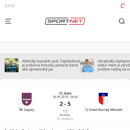
Atletický manažér Juck: Zapletalová
Ukrajinský olympion
je pokorná hviezda, peniaze berie
videa: Viem si zarobi
ako sprievodný jav
pošlem radšej na v
11. kolo
18.09.2019, 18:00
2 - 5
ŠK Gajary
TJ Sokol Borský Mikuláš
1:2
Koniec
32
divákov