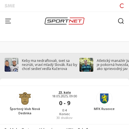
Keby ma nedraftovali, svet sa
Atletický manažér J
nezrúti, vraví mladý Slovák. Raz by
je pokorná hviezda,
chcel sedieť vedľa Kučerova
ako sprievodný jav
23. kolo
18.05.2025, 09:00
0 - 9
Športový klub Nová
MFK Rusovce
0:4
Dedinka
Koniec
30
divákov