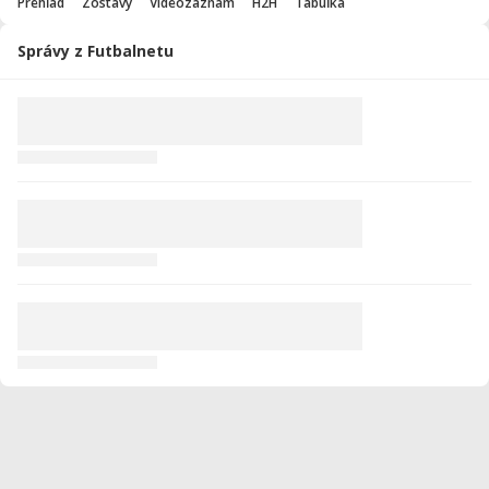
Prehľad
Zostavy
Videozáznam
H2H
Tabuľka
Správy z Futbalnetu