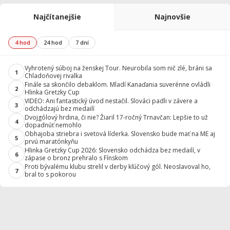
Najčítanejšie
Najnovšie
4 hod
24 hod
7 dní
Vyhrotený súboj na ženskej Tour. Neurobila som nič zlé, bráni sa
1
Chladoňovej rivalka
Finále sa skončilo debaklom. Mladí Kanaďania suverénne ovládli
2
Hlinka Gretzky Cup
VIDEO: Ani fantastický úvod nestačil. Slováci padli v závere a
3
odchádzajú bez medailí
Dvojgólový hrdina, či nie? Žiaril 17-ročný Trnavčan: Lepšie to už
4
dopadnúť nemohlo
Obhajoba striebra i svetová líderka. Slovensko bude mať na ME aj
5
prvú maratónkyňu
Hlinka Gretzky Cup 2026: Slovensko odchádza bez medailí, v
6
zápase o bronz prehralo s Fínskom
Proti bývalému klubu strelil v derby kľúčový gól. Neoslavoval ho,
7
bral to s pokorou