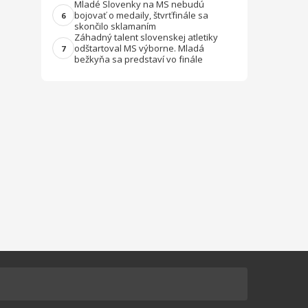
Mladé Slovenky na MS nebudú
bojovať o medaily, štvrťfinále sa
6
skončilo sklamaním
Záhadný talent slovenskej atletiky
odštartoval MS výborne. Mladá
7
bežkyňa sa predstaví vo finále