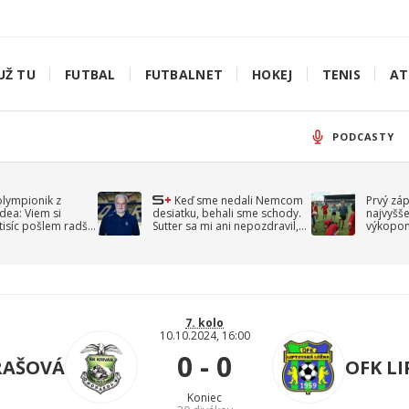
UŽ TU
FUTBAL
FUTBALNET
HOKEJ
TENIS
AT
PODCASTY
olympionik z
Keď sme nedali Nemcom
Prvý zá
idea: Viem si
desiatku, behali sme schody.
najvyšše
-tisíc pošlem radšej
Sutter sa mi ani nepozdravil,
výkopom
spomína Droppa
uzavret
7. kolo
10.10.2024, 16:00
0 - 0
RAŠOVÁ
OFK L
Koniec