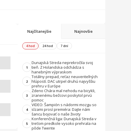
Najčítanejšie
Najnovšie
4 hod
24 hod
7 dní
Dunajská Streda neprekročila svoj
tieň. Z Holandska odchádza s
1
hanebným výpraskom
Totálny prepad, reťaz neuveriteľných
hlúpostí. DAC utrpel druhú najvyššiu
2
prehru v Európe
Zdeno Chára mal nehodu na bicykli,
zranenému bežcovi poskytol prvú
3
pomoc
VIDEO: Šampión s nádormi mozgu so
slzami prosí premiéra: Dajte nám
4
šancu bojovať o naše životy
Konferenčná liga: Dunajská Streda v
treťom predkole vysoko prehrala na
5
pôde Twente