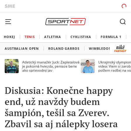
HOKEJ
TENIS
ATLETIKA
CYKLISTIKA
FORMULA 1
AUSTRALIAN OPEN
ROLAND GARROS
WIMBLEDON
US O
Atletický manažér Juck: Zapletalová
Ukrajinský olympion
je pokorná hviezda, peniaze berie
videa: Viem si zarobi
ako sprievodný jav
pošlem radšej na vo
Diskusia: Konečne happy
end, už navždy budem
šampión, tešil sa Zverev.
Zbavil sa aj nálepky losera