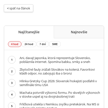
< 
späť na článok
Najčítanejšie
Najnovšie
4 hod
24 hod
7 dní
SME
Ani, davaj! Japonka, ktorá reprezentuje Slovensko,
1
pobláznila internet. Spomína babku, srnky a sneh
Zbytočné fauly zrážali Slovákov na kolená. Favoritovi
2
kládli odpor, no zabojujú iba o bronz
Hlinka Gretzky Cup 2026: Slovenskí hokejisti podľahli v
3
semifinále tímu USA
Machata potvrdil výbornú formu. Po skvelých výkonoch
4
v stovke uspel aj na dvojnásobnej trati
Frličková utiekla s Nemkou zvyšku pretekárok. Na MS si
5