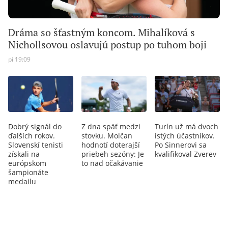
Dráma so šťastným koncom. Mihalíková s
Nichollsovou oslavujú postup po tuhom boji
pi 19:09
Dobrý signál do
Z dna späť medzi
Turín už má dvoch
ďalších rokov.
stovku. Molčan
istých účastníkov.
Slovenskí tenisti
hodnotí doterajší
Po Sinnerovi sa
získali na
priebeh sezóny: Je
kvalifikoval Zverev
európskom
to nad očakávanie
šampionáte
medailu