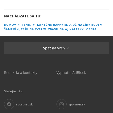
NACHÁDZATE SA TU:
DOMOV
»
TENIS
»
KONEČNE HAPPY END, UŽ NAVŽDY BUDEM
ŠAMPIÓN, TEŠIL SA ZVEREV. ZBAVIL SA AJ NÁLEPKY LOSERA
Späť na vrch
Redakcia a kontakty
Vypnutie AdBlock
Sledujte nás:
sportnet.sk
sportnet.sk