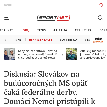
TBALNET
HOKEJ
TENIS
ATLETIKA
CYKLISTIKA
FOR
NHL
REPREZENTÁCIE
SLOVENSKO
ČESKO
ĎAL
Keby ma nedraftovali, svet sa
Atletický manažér Ju
nezrúti, vraví mladý Slovák. Raz by
je pokorná hviezda,
chcel sedieť vedľa Kučerova
ako sprievodný jav
Diskusia: Slovákov na
budúcoročných MS opäť
čaká federálne derby.
Domáci Nemci pristúpili k