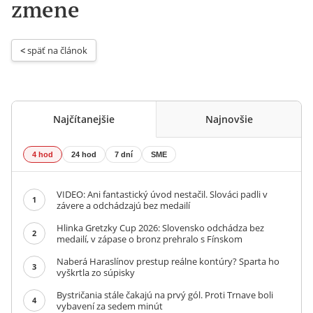
zmene
< 
späť na článok
Najčítanejšie
Najnovšie
4 hod
24 hod
7 dní
SME
VIDEO: Ani fantastický úvod nestačil. Slováci padli v
1
závere a odchádzajú bez medailí
Hlinka Gretzky Cup 2026: Slovensko odchádza bez
2
medailí, v zápase o bronz prehralo s Fínskom
Naberá Haraslínov prestup reálne kontúry? Sparta ho
3
vyškrtla zo súpisky
Bystričania stále čakajú na prvý gól. Proti Trnave boli
4
vybavení za sedem minút