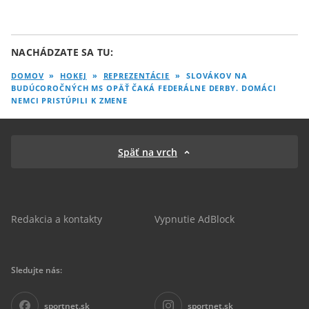
NACHÁDZATE SA TU:
DOMOV
»
HOKEJ
»
REPREZENTÁCIE
»
SLOVÁKOV NA
BUDÚCOROČNÝCH MS OPÄŤ ČAKÁ FEDERÁLNE DERBY. DOMÁCI
NEMCI PRISTÚPILI K ZMENE
Späť na vrch
Redakcia a kontakty
Vypnutie AdBlock
Sledujte nás:
sportnet.sk
sportnet.sk