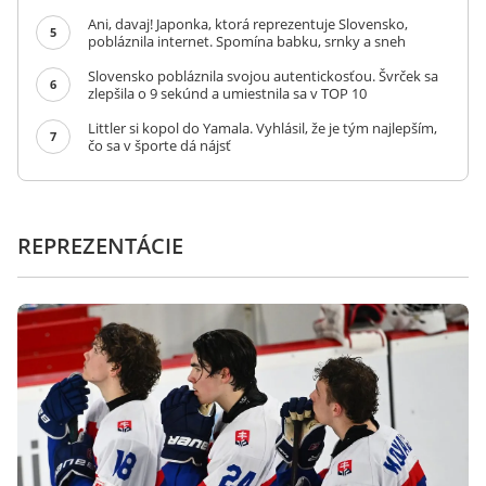
Ani, davaj! Japonka, ktorá reprezentuje Slovensko,
5
pobláznila internet. Spomína babku, srnky a sneh
Slovensko pobláznila svojou autentickosťou. Švrček sa
6
zlepšila o 9 sekúnd a umiestnila sa v TOP 10
Littler si kopol do Yamala. Vyhlásil, že je tým najlepším,
7
čo sa v športe dá nájsť
REPREZENTÁCIE