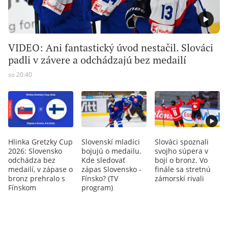
VIDEO: Ani fantastický úvod nestačil. Slováci
padli v závere a odchádzajú bez medailí
so 20:40
Hlinka Gretzky Cup
Slovenskí mladíci
Slováci spoznali
2026: Slovensko
bojujú o medailu.
svojho súpera v
odchádza bez
Kde sledovať
boji o bronz. Vo
medailí, v zápase o
zápas Slovensko -
finále sa stretnú
bronz prehralo s
Fínsko? (TV
zámorskí rivali
Fínskom
program)