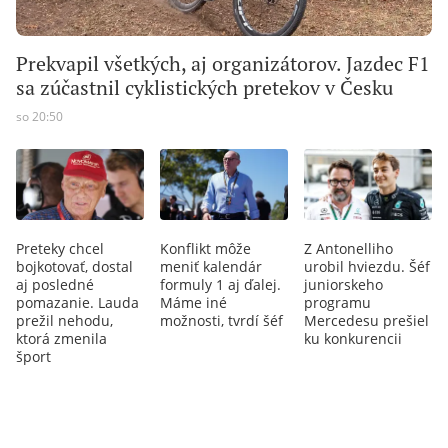
Prekvapil všetkých, aj organizátorov. Jazdec F1
sa zúčastnil cyklistických pretekov v Česku
so 20:50
Preteky chcel
Konflikt môže
Z Antonelliho
bojkotovať, dostal
meniť kalendár
urobil hviezdu. Šéf
aj posledné
formuly 1 aj ďalej.
juniorskeho
pomazanie. Lauda
Máme iné
programu
prežil nehodu,
možnosti, tvrdí šéf
Mercedesu prešiel
ktorá zmenila
ku konkurencii
šport