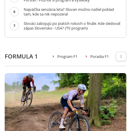
Forster? Pozrite si program a výsledky
Najväčšia senzácia leta? Slovan možno našiel poklad
6
tam, kde sa nik nepozeral
Slováci zabojujú po piatich rokoch o finále. Kde sledovať
7
zápas Slovensko - USA? (TV program)
FORMULA 1
Program F1
Poradia F1