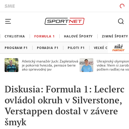
CYKLISTIKA
FORMULA 1
HALOVÉ ŠPORTY
ZIMNÉ ŠPORTY
PROGRAM F1
PORADIA F1
PILOTI F1
VEĽKÉ CENY F1
Atletický manažér Juck: Zapletalová
Ukrajinský olympion
je pokorná hviezda, peniaze berie
videa: Viem si zarobi
ako sprievodný jav
pošlem radšej na vo
Diskusia: Formula 1: Leclerc
ovládol okruh v Silverstone,
Verstappen dostal v závere
šmyk