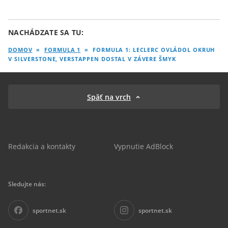
NACHÁDZATE SA TU:
DOMOV
»
FORMULA 1
»
FORMULA 1: LECLERC OVLÁDOL OKRUH
V SILVERSTONE, VERSTAPPEN DOSTAL V ZÁVERE ŠMYK
Späť na vrch
Redakcia a kontakty
Vypnutie AdBlock
Sledujte nás:
sportnet.sk
sportnet.sk