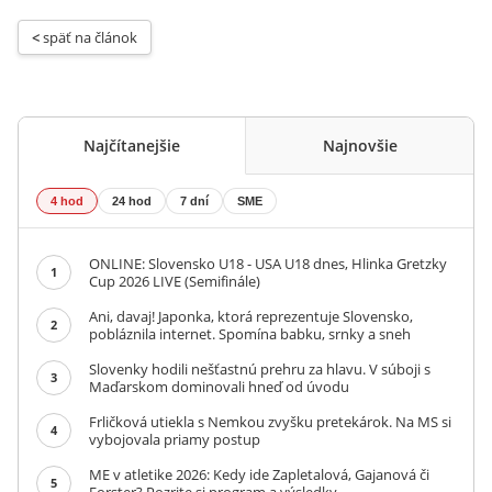
< 
späť na článok
Najčítanejšie
Najnovšie
4 hod
24 hod
7 dní
SME
ONLINE: Slovensko U18 - USA U18 dnes, Hlinka Gretzky
1
Cup 2026 LIVE (Semifinále)
Ani, davaj! Japonka, ktorá reprezentuje Slovensko,
2
pobláznila internet. Spomína babku, srnky a sneh
Slovenky hodili nešťastnú prehru za hlavu. V súboji s
3
Maďarskom dominovali hneď od úvodu
Frličková utiekla s Nemkou zvyšku pretekárok. Na MS si
4
vybojovala priamy postup
ME v atletike 2026: Kedy ide Zapletalová, Gajanová či
5