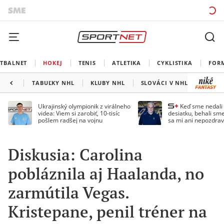
TBALNET
HOKEJ
TENIS
ATLETIKA
CYKLISTIKA
FOR
TABUĽKY NHL
KLUBY NHL
SLOVÁCI V NHL
KANAD
Ukrajinský olympionik z virálneho
Keď sme nedal
videa: Viem si zarobiť, 10-tisíc
desiatku, behali sme
pošlem radšej na vojnu
sa mi ani nepozdrav
Droppa
Diskusia: Carolina
pobláznila aj Haalanda, no
zarmútila Vegas.
Kristepane, penil tréner na