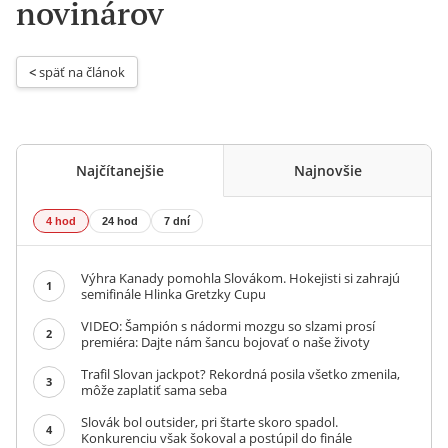
novinárov
< 
späť na článok
Najčítanejšie
Najnovšie
4 hod
24 hod
7 dní
Výhra Kanady pomohla Slovákom. Hokejisti si zahrajú
1
semifinále Hlinka Gretzky Cupu
VIDEO: Šampión s nádormi mozgu so slzami prosí
2
premiéra: Dajte nám šancu bojovať o naše životy
Trafil Slovan jackpot? Rekordná posila všetko zmenila,
3
môže zaplatiť sama seba
Slovák bol outsider, pri štarte skoro spadol.
4
Konkurenciu však šokoval a postúpil do finále