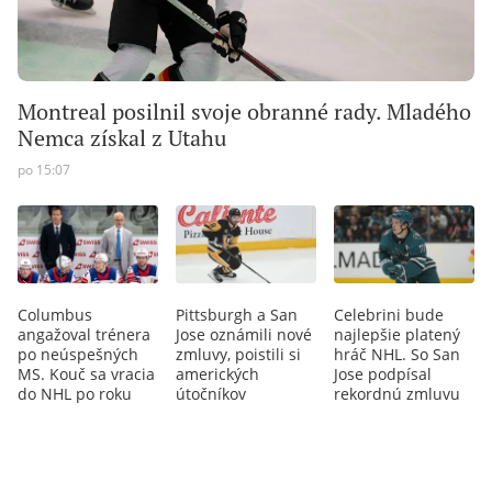
Montreal posilnil svoje obranné rady. Mladého
Nemca získal z Utahu
po 15:07
Columbus
Pittsburgh a San
Celebrini bude
angažoval trénera
Jose oznámili nové
najlepšie platený
po neúspešných
zmluvy, poistili si
hráč NHL. So San
MS. Kouč sa vracia
amerických
Jose podpísal
do NHL po roku
útočníkov
rekordnú zmluvu