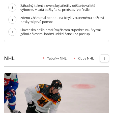
Záhadný talent slovenskej atletiky odštartoval MS
5
výborne. Mladá bežkyňa sa predstaví vo finále
Zdeno Chára mal nehodu na bicykli, zranenému bežcovi
6
poskytol prvú pomoc
Slovensko našlo proti Švajčiarom superhrdinu. Štyrmi
7
gólmi a šiestimi bodmi udržal šancu na postup
NHL
Tabuľky NHL
Kluby NHL