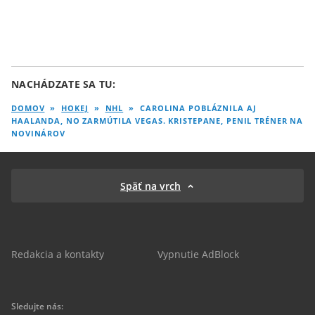
NACHÁDZATE SA TU:
DOMOV
»
HOKEJ
»
NHL
»
CAROLINA POBLÁZNILA AJ
HAALANDA, NO ZARMÚTILA VEGAS. KRISTEPANE, PENIL TRÉNER NA
NOVINÁROV
Späť na vrch
Redakcia a kontakty
Vypnutie AdBlock
Sledujte nás: