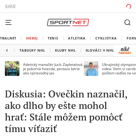
TBALNET
HOKEJ
TENIS
ATLETIKA
CYKLISTIKA
FOR
TABUĽKY NHL
KLUBY NHL
SLOVÁCI V NHL
KANAD
Atletický manažér Juck: Zapletalová
Ukrajinský olympion
je pokorná hviezda, peniaze berie
videa: Viem si zarobi
ako sprievodný jav
pošlem radšej na vo
Diskusia: Ovečkin naznačil,
ako dlho by ešte mohol
hrať: Stále môžem pomôcť
tímu víťaziť