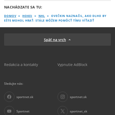
NACHÁDZATE SA TU:
DOMOV
»
HOKEJ
»
NHL
»
OVEČKIN NAZNAČIL, AKO DLHO BY
EŠTE MOHOL HRAŤ: STÁLE MÔŽEM POMÔCŤ TÍMU VÍŤAZIŤ
Späť na vrch
Redakcia a kontakty
Vypnutie AdBlock
Sledujte nás:
sportnet.sk
sportnet.sk
Sportnet
sportnet_sk