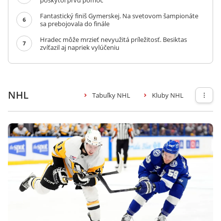
poskytol prvú pomoc
Fantastický finiš Gymerskej. Na svetovom šampionáte
6
sa prebojovala do finále
Hradec môže mrzieť nevyužitá príležitosť. Besiktas
7
zvíťazil aj napriek vylúčeniu
NHL
Tabuľky NHL
Kluby NHL