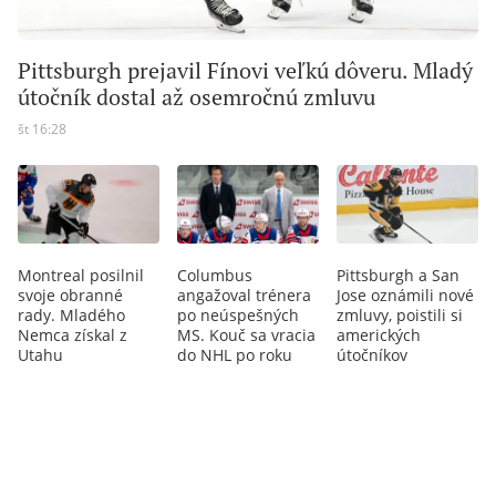
Pittsburgh prejavil Fínovi veľkú dôveru. Mladý
útočník dostal až osemročnú zmluvu
št 16:28
Montreal posilnil
Columbus
Pittsburgh a San
svoje obranné
angažoval trénera
Jose oznámili nové
rady. Mladého
po neúspešných
zmluvy, poistili si
Nemca získal z
MS. Kouč sa vracia
amerických
Utahu
do NHL po roku
útočníkov