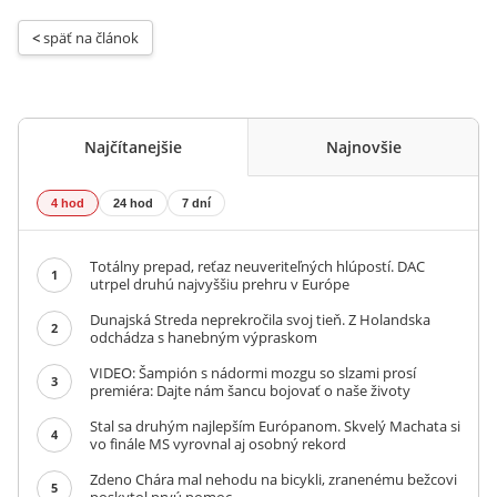
< 
späť na článok
Najčítanejšie
Najnovšie
4 hod
24 hod
7 dní
Totálny prepad, reťaz neuveriteľných hlúpostí. DAC
1
utrpel druhú najvyššiu prehru v Európe
Dunajská Streda neprekročila svoj tieň. Z Holandska
2
odchádza s hanebným výpraskom
VIDEO: Šampión s nádormi mozgu so slzami prosí
3
premiéra: Dajte nám šancu bojovať o naše životy
Stal sa druhým najlepším Európanom. Skvelý Machata si
4
vo finále MS vyrovnal aj osobný rekord
Zdeno Chára mal nehodu na bicykli, zranenému bežcovi
5