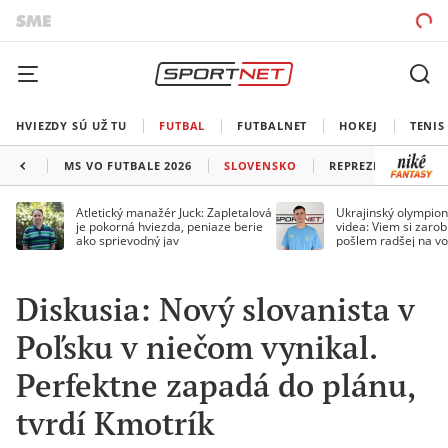
HVIEZDY SÚ UŽ TU
FUTBAL
FUTBALNET
HOKEJ
TENIS
MS VO FUTBALE 2026
SLOVENSKO
REPREZENTÁCIE
Atletický manažér Juck: Zapletalová
Ukrajinský olympion
je pokorná hviezda, peniaze berie
videa: Viem si zarobi
ako sprievodný jav
pošlem radšej na vo
Diskusia: Nový slovanista v
Poľsku v niečom vynikal.
Perfektne zapadá do plánu,
tvrdí Kmotrík