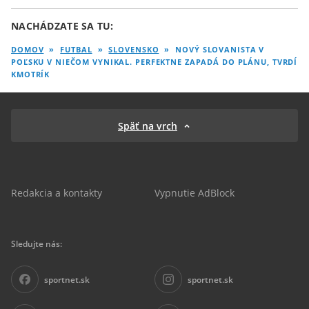
NACHÁDZATE SA TU:
DOMOV
»
FUTBAL
»
SLOVENSKO
»
NOVÝ SLOVANISTA V
POĽSKU V NIEČOM VYNIKAL. PERFEKTNE ZAPADÁ DO PLÁNU, TVRDÍ
KMOTRÍK
Späť na vrch
Redakcia a kontakty
Vypnutie AdBlock
Sledujte nás:
sportnet.sk
sportnet.sk