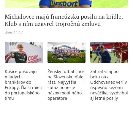
Michalovce majú francúzsku posilu na krídle.
Klub s ním uzavrel trojročnú zmluvu
dnes 11:17
Košice posúvajú
Ženský futbal chce
Zahral si aj po
mladých
na Slovensku ďalej
boku otca.
brankárov do
rásť. Najvyššia
Odchovanec verí v
Európy. Ďalší mieri
súťaž ponesie
úspešnú sezónu
do portugalského
názov mobilného
nováčika, vyzdvihol
tímu
operátora
aj letné posily