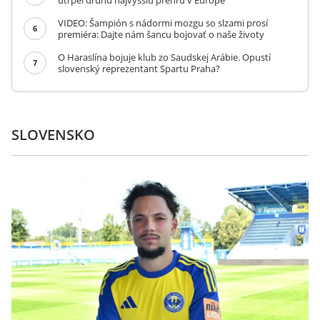
utrpel druhú najvyššiu prehru v Európe
VIDEO: Šampión s nádormi mozgu so slzami prosí
6
premiéra: Dajte nám šancu bojovať o naše životy
O Haraslína bojuje klub zo Saudskej Arábie. Opustí
7
slovenský reprezentant Spartu Praha?
SLOVENSKO