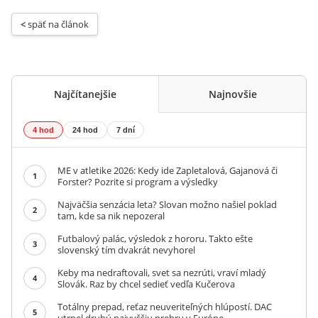
< 
späť na článok
Najčítanejšie
Najnovšie
4 hod
24 hod
7 dní
ME v atletike 2026: Kedy ide Zapletalová, Gajanová či
1
Forster? Pozrite si program a výsledky
Najväčšia senzácia leta? Slovan možno našiel poklad
2
tam, kde sa nik nepozeral
Futbalový palác, výsledok z hororu. Takto ešte
3
slovenský tím dvakrát nevyhorel
Keby ma nedraftovali, svet sa nezrúti, vraví mladý
4
Slovák. Raz by chcel sedieť vedľa Kučerova
Totálny prepad, reťaz neuveriteľných hlúpostí. DAC
5