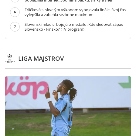
pobláznila internet. Spomína babku, srnky a sneh
Frličková si skvelým výkonom vybojovala finále. Svoj čas
6
vylepšila a zabehla sezónne maximum
Slovenskí mladíci bojujú o medailu. Kde sledovať zápas
7
Slovensko - Fínsko? (TV program)
LIGA MAJSTROV