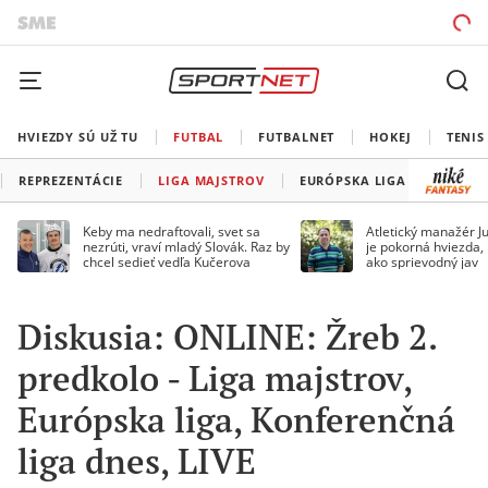
HVIEZDY SÚ UŽ TU
FUTBAL
FUTBALNET
HOKEJ
TENIS
REPREZENTÁCIE
LIGA MAJSTROV
EURÓPSKA LIGA
KONFE
Keby ma nedraftovali, svet sa
Atletický manažér Ju
nezrúti, vraví mladý Slovák. Raz by
je pokorná hviezda,
chcel sedieť vedľa Kučerova
ako sprievodný jav
Diskusia: ONLINE: Žreb 2.
predkolo - Liga majstrov,
Európska liga, Konferenčná
liga dnes, LIVE