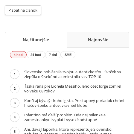
< 
späť na článok
Najčítanejšie
Najnovšie
4 hod
24 hod
7 dní
SME
Slovensko pobláznila svojou autentickosťou. Švrček sa
1
zlepšila o 9 sekúnd a umiestnila sa v TOP 10
Ťažká rana pre Lionela Messiho. Jeho otec Jorge zomrel
2
vo veku 68 rokov
Končí aj bývalý druholigista. Prestupový poriadok chráni
3
hráčov-špekulantov, vraví šéf klubu
Infantino má ďalší problém. Údajnej milenke a
4
zamestnankyni vyplatil vysoké odstupné
Ani, davaj! Japonka, ktorá reprezentuje Slovensko,
5