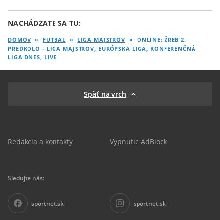
NACHÁDZATE SA TU:
DOMOV
»
FUTBAL
»
LIGA MAJSTROV
»
ONLINE: ŽREB 2.
PREDKOLO - LIGA MAJSTROV, EURÓPSKA LIGA, KONFERENČNÁ
LIGA DNES, LIVE
Späť na vrch
Redakcia a kontakty
Vypnutie AdBlock
Sledujte nás:
sportnet.sk
sportnet.sk