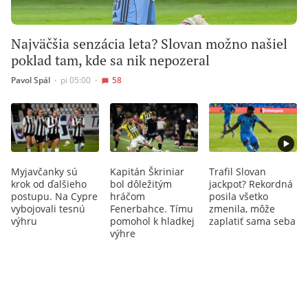
Najväčšia senzácia leta? Slovan možno našiel
poklad tam, kde sa nik nepozeral
Pavol Spál
∙
pi 05:00
∙
58
Myjavčanky sú
Kapitán Škriniar
Trafil Slovan
krok od ďalšieho
bol dôležitým
jackpot? Rekordná
postupu. Na Cypre
hráčom
posila všetko
vybojovali tesnú
Fenerbahce. Tímu
zmenila, môže
výhru
pomohol k hladkej
zaplatiť sama seba
výhre