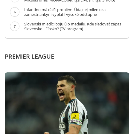
Mikuláš dnes, MONACObet liga LIVE (II. liga, 3. kolo)
Infantino má ďalší problém. Údajnej milenke a
6
zamestnankyni vyplatil vysoké odstupné
Slovenskí mladíci bojujú o medailu. Kde sledovať zápas
7
Slovensko - Fínsko? (TV program)
PREMIER LEAGUE