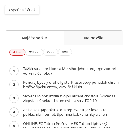
< 
späť na článok
Najčítanejšie
Najnovšie
4 hod
24 hod
7 dní
SME
Ťažká rana pre Lionela Messiho. Jeho otec Jorge zomrel
1
vo veku 68 rokov
Končí aj bývalý druholigista. Prestupový poriadok chráni
2
hráčov-špekulantov, vraví šéf klubu
Slovensko pobláznila svojou autentickosťou. Švrček sa
3
zlepšila o 9 sekúnd a umiestnila sa v TOP 10
Ani, davaj! Japonka, ktorá reprezentuje Slovensko,
4
pobláznila internet. Spomína babku, srnky a sneh
ONLINE: FC Tatran Prešov - MFK Tatran Liptovský
5