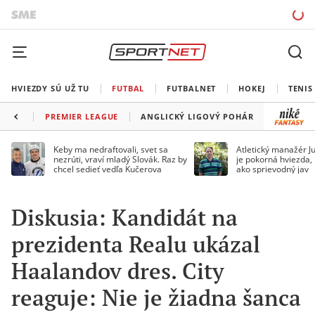
HVIEZDY SÚ UŽ TU
FUTBAL
FUTBALNET
HOKEJ
TENIS
PREMIER LEAGUE
ANGLICKÝ LIGOVÝ POHÁR
FA CUP
Keby ma nedraftovali, svet sa
Atletický manažér Ju
nezrúti, vraví mladý Slovák. Raz by
je pokorná hviezda,
chcel sedieť vedľa Kučerova
ako sprievodný jav
Diskusia: Kandidát na
prezidenta Realu ukázal
Haalandov dres. City
reaguje: Nie je žiadna šanca