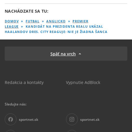
NACHÁDZATE SA TU:
DOMOV
»
FUTBAL
»
ANGLICKO
»
PREMIER
LEAGUE
»
KANDIDÁT NA PREZIDENTA REALU UKÁZAL
HAALANDOV DRES. CITY REAGUJE: NIE JE ŽIADNA ŠANCA
Späť na vrch
Redakcia a kontakty
Vypnutie AdBlock
Sledujte nás:
sportnet.sk
sportnet.sk