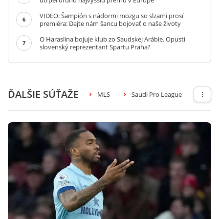
utrpel druhú najvyššiu prehru v Európe
VIDEO: Šampión s nádormi mozgu so slzami prosí
6
premiéra: Dajte nám šancu bojovať o naše životy
O Haraslína bojuje klub zo Saudskej Arábie. Opustí
7
slovenský reprezentant Spartu Praha?
ĎALŠIE SÚŤAŽE
MLS
Saudi Pro League