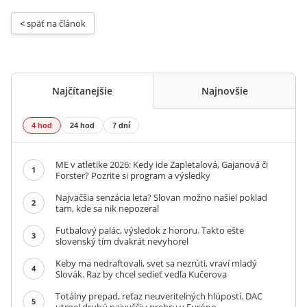
< 
späť na článok
Najčítanejšie
Najnovšie
4 hod
24 hod
7 dní
ME v atletike 2026: Kedy ide Zapletalová, Gajanová či
1
Forster? Pozrite si program a výsledky
Najväčšia senzácia leta? Slovan možno našiel poklad
2
tam, kde sa nik nepozeral
Futbalový palác, výsledok z hororu. Takto ešte
3
slovenský tím dvakrát nevyhorel
Keby ma nedraftovali, svet sa nezrúti, vraví mladý
4
Slovák. Raz by chcel sedieť vedľa Kučerova
Totálny prepad, reťaz neuveriteľných hlúpostí. DAC
5