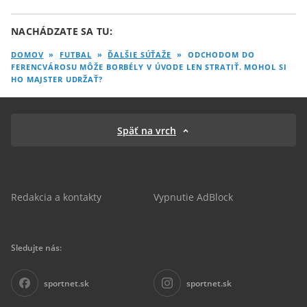
NACHÁDZATE SA TU:
DOMOV
»
FUTBAL
»
ĎALŠIE SÚŤAŽE
»
ODCHODOM DO
FERENCVÁROSU MÔŽE BORBÉLY V ÚVODE LEN STRATIŤ. MOHOL SI
HO MAJSTER UDRŽAŤ?
Späť na vrch
Redakcia a kontakty
Vypnutie AdBlock
Sledujte nás:
sportnet.sk
sportnet.sk