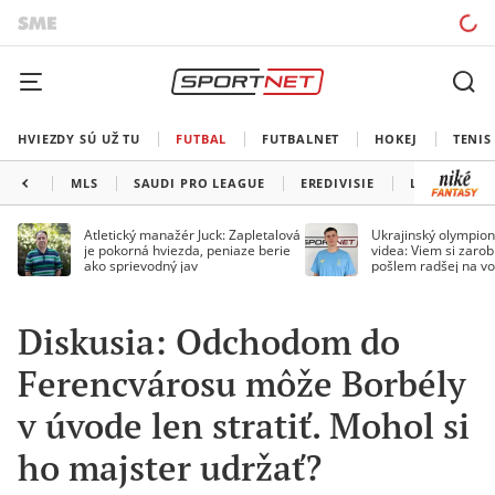
HVIEZDY SÚ UŽ TU
FUTBAL
FUTBALNET
HOKEJ
TENIS
MLS
SAUDI PRO LEAGUE
EREDIVISIE
LIGA PORTU
Atletický manažér Juck: Zapletalová
Ukrajinský olympion
je pokorná hviezda, peniaze berie
videa: Viem si zarobi
ako sprievodný jav
pošlem radšej na vo
Diskusia: Odchodom do
Ferencvárosu môže Borbély
v úvode len stratiť. Mohol si
ho majster udržať?