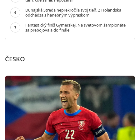
tam, kde sa nik nepozeral
Dunajská Streda neprekročila svoj tieň. Z Holandska
6
odchádza s hanebným výpraskom
Fantastický finiš Gymerskej. Na svetovom šampionáte
7
sa prebojovala do finále
ČESKO