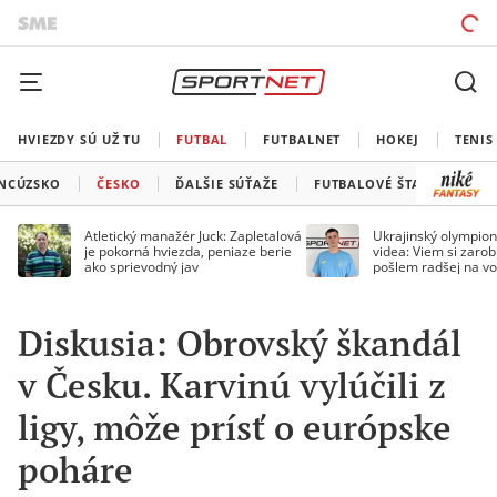
HVIEZDY SÚ UŽ TU
FUTBAL
FUTBALNET
HOKEJ
TENIS
NCÚZSKO
ČESKO
ĎALŠIE SÚŤAŽE
FUTBALOVÉ ŠTADIÓNY
Atletický manažér Juck: Zapletalová
Ukrajinský olympion
je pokorná hviezda, peniaze berie
videa: Viem si zarobi
ako sprievodný jav
pošlem radšej na vo
Diskusia: Obrovský škandál
v Česku. Karvinú vylúčili z
ligy, môže prísť o európske
poháre