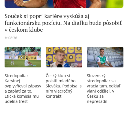
Souček si popri kariére vyskúša aj
funkcionársku pozíciu. Na diaľku bude pôsobiť
v českom klube
št 08:36
Stredopoliar
Český klub si
Slovenský
Karvinej
poistil mladého
stredopoliar sa
ovplyvňoval zápasy
Slováka. Podpísal s
vracia tam, odkiaľ
a zaplatí za to.
ním viacročný
vlani odišiel. V
Etická komisia mu
kontrakt
Česku sa
udelila trest
nepresadil