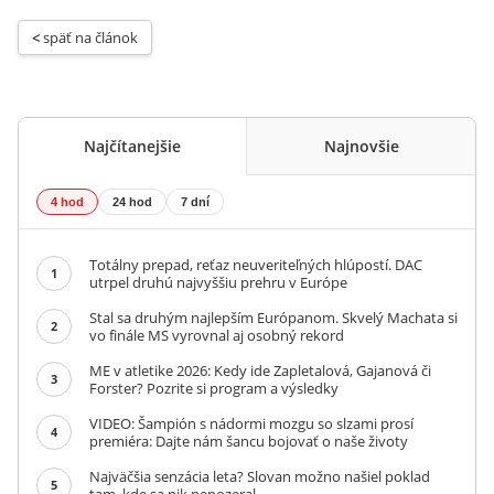
< 
späť na článok
Najčítanejšie
Najnovšie
4 hod
24 hod
7 dní
Totálny prepad, reťaz neuveriteľných hlúpostí. DAC
1
utrpel druhú najvyššiu prehru v Európe
Stal sa druhým najlepším Európanom. Skvelý Machata si
2
vo finále MS vyrovnal aj osobný rekord
ME v atletike 2026: Kedy ide Zapletalová, Gajanová či
3
Forster? Pozrite si program a výsledky
VIDEO: Šampión s nádormi mozgu so slzami prosí
4
premiéra: Dajte nám šancu bojovať o naše životy
Najväčšia senzácia leta? Slovan možno našiel poklad
5