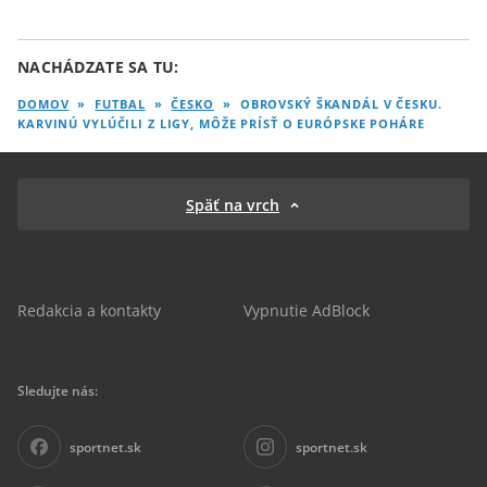
NACHÁDZATE SA TU:
DOMOV
»
FUTBAL
»
ČESKO
»
OBROVSKÝ ŠKANDÁL V ČESKU.
KARVINÚ VYLÚČILI Z LIGY, MÔŽE PRÍSŤ O EURÓPSKE POHÁRE
Späť na vrch
Redakcia a kontakty
Vypnutie AdBlock
Sledujte nás:
sportnet.sk
sportnet.sk