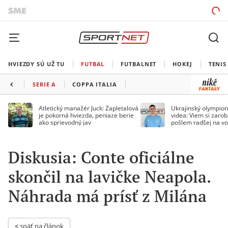
HVIEZDY SÚ UŽ TU
FUTBAL
FUTBALNET
HOKEJ
TENIS
SERIE A
COPPA ITALIA
Atletický manažér Juck: Zapletalová
Ukrajinský olympion
je pokorná hviezda, peniaze berie
videa: Viem si zarobi
ako sprievodný jav
pošlem radšej na vo
Diskusia: Conte oficiálne
skončil na lavičke Neapola.
Náhrada má prísť z Milána
< 
späť na článok