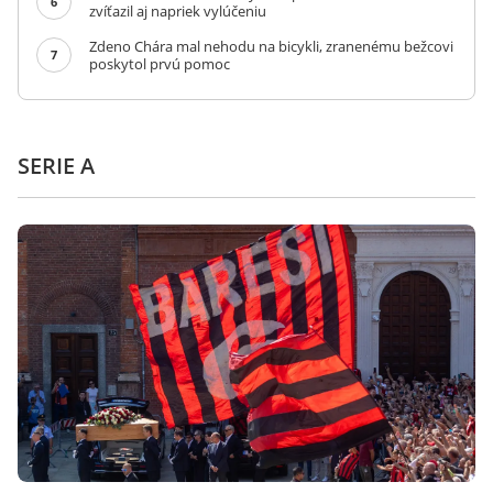
6
zvíťazil aj napriek vylúčeniu
Zdeno Chára mal nehodu na bicykli, zranenému bežcovi
7
poskytol prvú pomoc
SERIE A