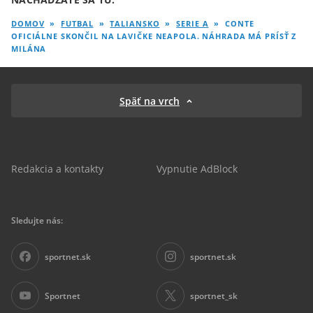
DOMOV
»
FUTBAL
»
TALIANSKO
»
SERIE A
»
CONTE
OFICIÁLNE SKONČIL NA LAVIČKE NEAPOLA. NÁHRADA MÁ PRÍSŤ Z
MILÁNA
Späť na vrch
Redakcia a kontakty
Vypnutie AdBlock
Sledujte nás:
sportnet.sk
sportnet.sk
Sportnet
sportnet_sk