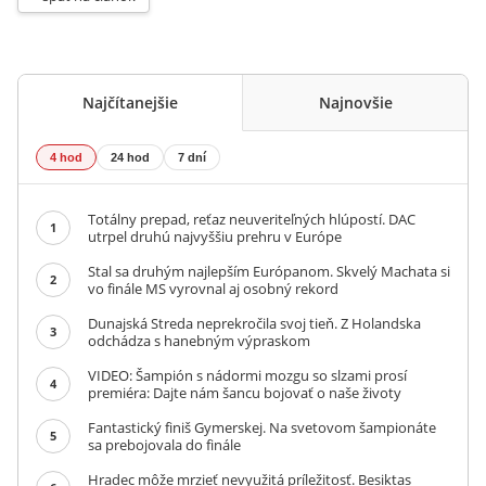
Najčítanejšie
Najnovšie
4 hod
24 hod
7 dní
Totálny prepad, reťaz neuveriteľných hlúpostí. DAC
1
utrpel druhú najvyššiu prehru v Európe
Stal sa druhým najlepším Európanom. Skvelý Machata si
2
vo finále MS vyrovnal aj osobný rekord
Dunajská Streda neprekročila svoj tieň. Z Holandska
3
odchádza s hanebným výpraskom
VIDEO: Šampión s nádormi mozgu so slzami prosí
4
premiéra: Dajte nám šancu bojovať o naše životy
Fantastický finiš Gymerskej. Na svetovom šampionáte
5
sa prebojovala do finále
Hradec môže mrzieť nevyužitá príležitosť. Besiktas