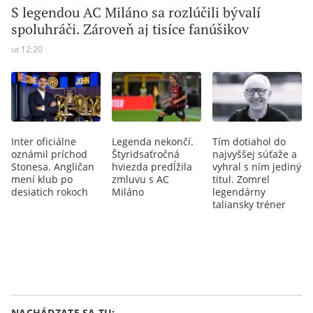
S legendou AC Miláno sa rozlúčili bývalí
spoluhráči. Zároveň aj tisíce fanúšikov
ut 12:20
Inter oficiálne
Legenda nekončí.
Tím dotiahol do
oznámil príchod
Štyridsaťročná
najvyššej súťaže a
Stonesa. Angličan
hviezda predĺžila
vyhral s ním jediný
mení klub po
zmluvu s AC
titul. Zomrel
desiatich rokoch
Miláno
legendárny
taliansky tréner
NACHÁDZATE SA TU: